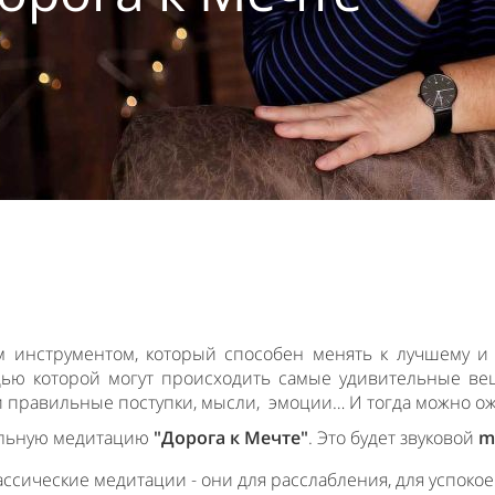
 инструментом, который способен менять к лучшему и в
ью которой могут происходить самые удивительные вещ
и правильные поступки, мысли,
эмоции… И тогда можно ож
ельную медитацию
"Дорога к Мечте"
. Это будет звуковой
m
ические медитации - они для расслабления, для успокоени