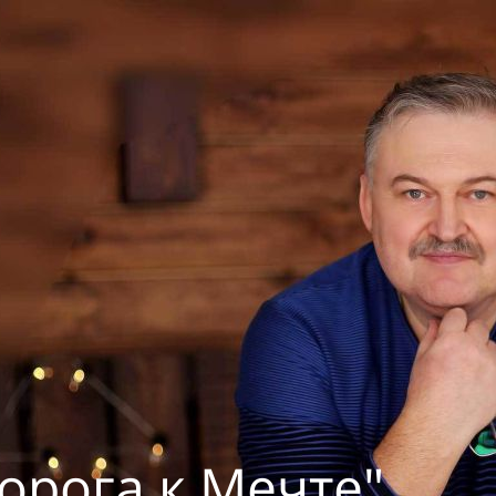
орога к Мечте"