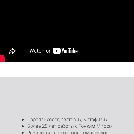
Парапсихолог, эзотерик, метафизик
Более 25 лет работы с Тонким Миром
Ребилитолог-психоинформациолог