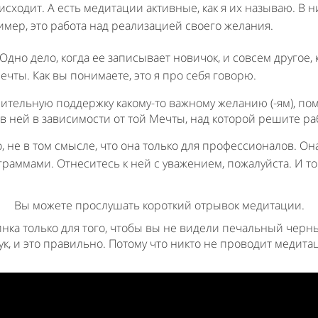
исходит. А есть медитации активные, как я их называю. В 
ример, это работа над реализацией своего желания.
Одно дело, когда ее записывает новичок, и совсем другое, 
чты. Как вы понимаете, это я про себя говорю.
нительную поддержку какому-то важному желанию (-ям), по
 ней в зависимости от той Мечты, над которой решите ра
 не в том смысле, что она только для профессионалов. О
аммами. Отнеситесь к ней с уважением, пожалуйста. И то
Вы можете прослушать короткий отрывок медитации.
нка только для того, чтобы вы не видели печальный черн
ук, и это правильно. Потому что никто не проводит медита