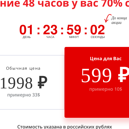
ние 48 часов у вас 70%
До конца
01
23
59
01
акции
:
:
:
ДЕНЬ
ЧАСА
МИНУТ
СЕКУНДА
Цена для Вас
599
Обычная цена
1998
₽
примерно 10$
примерно 33$
Стоимость указана в российских рублях